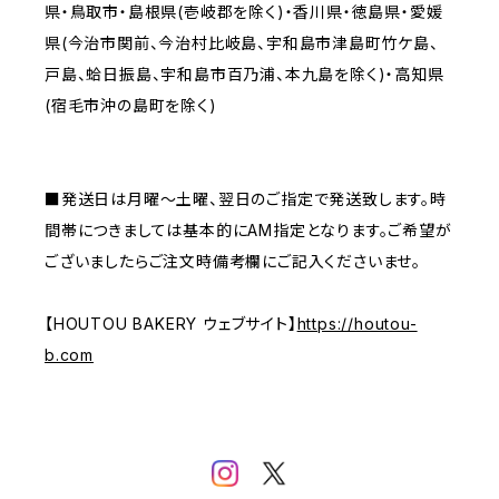
県・鳥取市・島根県(壱岐郡を除く)・香川県・徳島県・愛媛
県(今治市関前、今治村比岐島、宇和島市津島町竹ケ島、
戸島、蛤日振島、宇和島市百乃浦、本九島を除く)・高知県
(宿毛市沖の島町を除く)
■発送日は月曜～土曜、翌日のご指定で発送致します。時
間帯につきましては基本的にAM指定となります。ご希望が
ございましたらご注文時備考欄にご記入くださいませ。
【HOUTOU BAKERY ウェブサイト】
https://houtou-
b.com